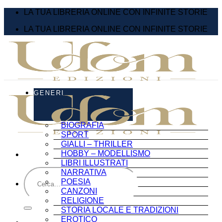
Salta
LA TUA LIBRERIA ONLINE CON INFINITE STORIE
ai
LA TUA LIBRERIA ONLINE CON INFINITE STORIE
contenuti
GENERI
BIOGRAFIA
SPORT
GIALLI – THRILLER
HOBBY – MODELLISMO
LIBRI ILLUSTRATI
Cerca:
NARRATIVA
POESIA
CANZONI
RELIGIONE
STORIA LOCALE E TRADIZIONI
EROTICO