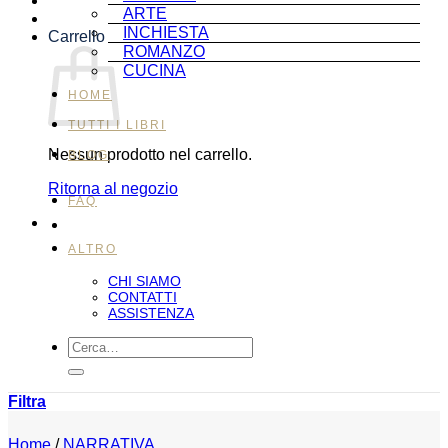
ARTE
INCHIESTA
Carrello
ROMANZO
CUCINA
HOME
TUTTI I LIBRI
Nessun prodotto nel carrello.
BLOG
Ritorna al negozio
FAQ
ALTRO
CHI SIAMO
CONTATTI
ASSISTENZA
Cerca:
Filtra
Home
/
NARRATIVA