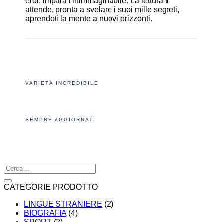
eroi, impara l'inimmaginabile. La lettura ti
attende, pronta a svelare i suoi mille segreti,
aprendoti la mente a nuovi orizzonti.
VARIETÀ INCREDIBILE
SEMPRE AGGIORNATI
Cerca:
CATEGORIE PRODOTTO
LINGUE STRANIERE
(2)
BIOGRAFIA
(4)
SPORT
(2)