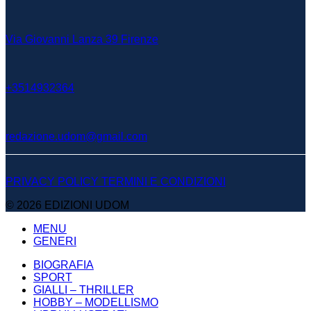
Via Giovanni Lanza 39 Firenze
+3514932364
redazione.udom@gmail.com
PRIVACY POLICY
TERMINI E CONDIZIONI
© 2026 EDIZIONI UDOM
MENU
GENERI
BIOGRAFIA
SPORT
GIALLI – THRILLER
HOBBY – MODELLISMO