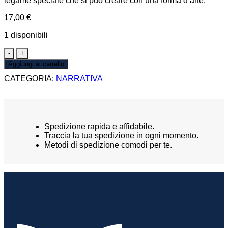
legame speciale che si può creare con una forma d’arte.
17,00
€
1 disponibili
IL
VIOLINO
Aggiungi al carrello
DI
CATEGORIA:
NARRATIVA
FRANCESCA
quantità
Spedizione rapida e affidabile.
Traccia la tua spedizione in ogni momento.
Metodi di spedizione comodi per te.