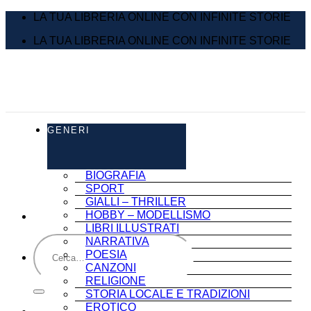
Salta
LA TUA LIBRERIA ONLINE CON INFINITE STORIE
ai
LA TUA LIBRERIA ONLINE CON INFINITE STORIE
contenuti
GENERI
BIOGRAFIA
SPORT
GIALLI – THRILLER
HOBBY – MODELLISMO
LIBRI ILLUSTRATI
Cerca:
NARRATIVA
POESIA
CANZONI
RELIGIONE
STORIA LOCALE E TRADIZIONI
EROTICO