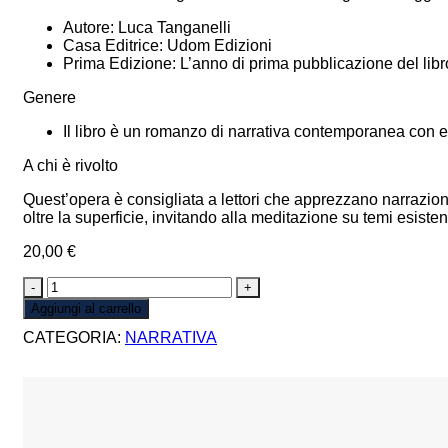
Autore: Luca Tanganelli
Casa Editrice: Udom Edizioni
Prima Edizione: L’anno di prima pubblicazione del libro
Genere
Il libro è un romanzo di narrativa contemporanea con el
A chi è rivolto
Quest’opera è consigliata a lettori che apprezzano narrazioni
oltre la superficie, invitando alla meditazione su temi esisten
20,00
€
GERMOGLI
DI
Aggiungi al carrello
GHIACCIO
CATEGORIA:
NARRATIVA
quantità