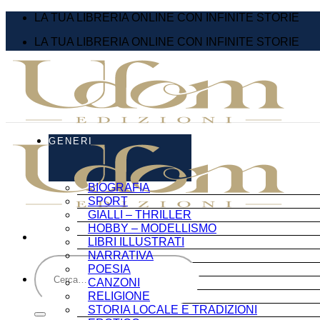
Salta
LA TUA LIBRERIA ONLINE CON INFINITE STORIE
ai
LA TUA LIBRERIA ONLINE CON INFINITE STORIE
contenuti
GENERI
BIOGRAFIA
SPORT
GIALLI – THRILLER
HOBBY – MODELLISMO
LIBRI ILLUSTRATI
NARRATIVA
Cerca:
POESIA
CANZONI
RELIGIONE
STORIA LOCALE E TRADIZIONI