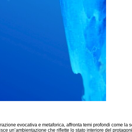
zione evocativa e metaforica, affronta temi profondi come la soli
sce un’ambientazione che riflette lo stato interiore del protagoni