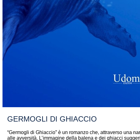
GERMOGLI DI GHIACCIO
“Germogli di Ghiaccio” è un romanzo che, attraverso una narra
alle avversità. L’immagine della balena e dei ghiacci suggeri