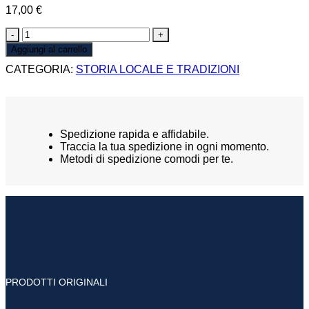
17,00
€
C’ERA
UNA
Aggiungi al carrello
VOLTA
CATEGORIA:
STORIA LOCALE E TRADIZIONI
FIRENZE
CON
LE
MURA
quantità
Spedizione rapida e affidabile.
Traccia la tua spedizione in ogni momento.
Metodi di spedizione comodi per te.
PRODOTTI ORIGINALI