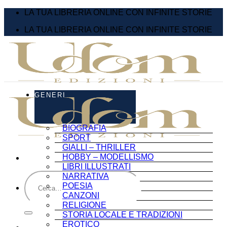
Salta
LA TUA LIBRERIA ONLINE CON INFINITE STORIE
ai
LA TUA LIBRERIA ONLINE CON INFINITE STORIE
contenuti
GENERI
BIOGRAFIA
SPORT
GIALLI – THRILLER
HOBBY – MODELLISMO
LIBRI ILLUSTRATI
Cerca:
NARRATIVA
POESIA
CANZONI
RELIGIONE
STORIA LOCALE E TRADIZIONI
EROTICO