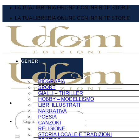
Salta
LA TUA LIBRERIA ONLINE CON INFINITE STORIE
ai
LA TUA LIBRERIA ONLINE CON INFINITE STORIE
contenuti
GENERI
BIOGRAFIA
SPORT
GIALLI – THRILLER
HOBBY – MODELLISMO
LIBRI ILLUSTRATI
NARRATIVA
Cerca:
POESIA
CANZONI
RELIGIONE
STORIA LOCALE E TRADIZIONI