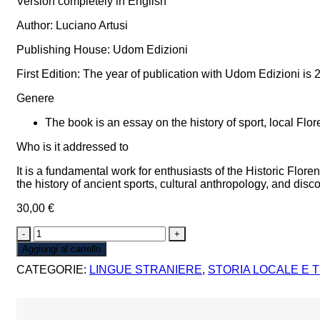
Version completely in English
Author: Luciano Artusi
Publishing House: Udom Edizioni
First Edition: The year of publication with Udom Edizioni is 
Genere
The book is an essay on the history of sport, local Flore
Who is it addressed to
It is a fundamental work for enthusiasts of the Historic Florenti
the history of ancient sports, cultural anthropology, and dis
30,00
€
CALCIO
FIORENTINO
Aggiungi al carrello
quantità
CATEGORIE:
LINGUE STRANIERE
,
STORIA LOCALE E T