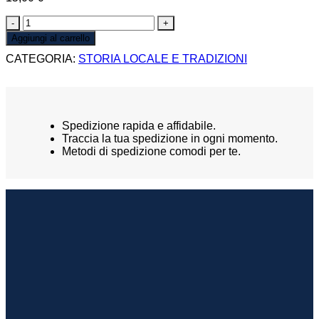
ARALDICA
SCOLPITA
Aggiungi al carrello
A
CATEGORIA:
STORIA LOCALE E TRADIZIONI
FIRENZE
QUARTIERE
DI
SANTO
SPIRITO
quantità
Spedizione rapida e affidabile.
Traccia la tua spedizione in ogni momento.
Metodi di spedizione comodi per te.