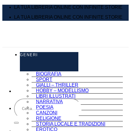
Salta
LA TUA LIBRERIA ONLINE CON INFINITE STORIE
ai
LA TUA LIBRERIA ONLINE CON INFINITE STORIE
contenuti
GENERI
BIOGRAFIA
SPORT
GIALLI – THRILLER
HOBBY – MODELLISMO
LIBRI ILLUSTRATI
Cerca:
NARRATIVA
POESIA
CANZONI
RELIGIONE
STORIA LOCALE E TRADIZIONI
EROTICO