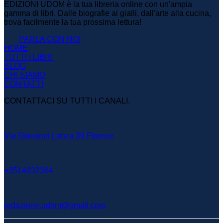
EDIZIONI UDOM è la tua libreria online con un'ampia
gamma di libri. Dalle biografie ai gialli, dall'arte alla cucina,
trova facilmente la tua prossima lettura!
PARLA CON NOI
HOME
TUTTI I LIBRI
BLOG
CHI SIAMO
CONTATTI
CONTATTACI SU TUTTI I CANALI.
Via Giovanni Lanza 39 Firenze
+3514932364
redazione.udom@gmail.com