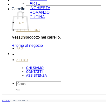
ARTE
INCHIESTA
Carrello
ROMANZO
CUCINA
HOME
TUTTI I LIBRI
Nessun prodotto nel carrello.
BLOG
Ritorna al negozio
FAQ
ALTRO
CHI SIAMO
CONTATTI
ASSISTENZA
Cerca:
HOME
• PAGAMENTI