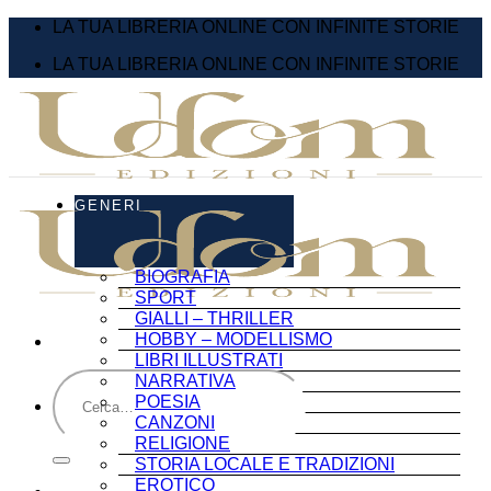
Salta
LA TUA LIBRERIA ONLINE CON INFINITE STORIE
ai
LA TUA LIBRERIA ONLINE CON INFINITE STORIE
contenuti
GENERI
BIOGRAFIA
SPORT
GIALLI – THRILLER
HOBBY – MODELLISMO
LIBRI ILLUSTRATI
Cerca:
NARRATIVA
POESIA
CANZONI
RELIGIONE
STORIA LOCALE E TRADIZIONI
EROTICO