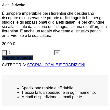
A chi è rivolto
È un’opera imperdibile per i fiorentini che desiderano
riscoprire e conservare le proprie radici linguistiche, per gli
studiosi e gli appassionati di dialetti italiani, e per chiunque
sia affascinato dalla storia della lingua italiana e dall’arguzia
fiorentina. È anche un regalo divertente e istruttivo per chi
ama Firenze e la sua cultura.
20,00
€
IL
PARLAR
Aggiungi al carrello
FIORENTINO
CATEGORIA:
STORIA LOCALE E TRADIZIONI
quantità
Spedizione rapida e affidabile.
Traccia la tua spedizione in ogni momento.
Metodi di spedizione comodi per te.