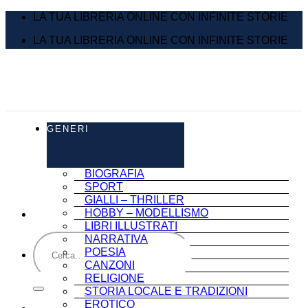
Salta
LA TUA LIBRERIA ONLINE CON INFINITE STORIE
ai
LA TUA LIBRERIA ONLINE CON INFINITE STORIE
contenuti
GENERI
BIOGRAFIA
SPORT
GIALLI – THRILLER
HOBBY – MODELLISMO
LIBRI ILLUSTRATI
Cerca:
NARRATIVA
POESIA
CANZONI
RELIGIONE
STORIA LOCALE E TRADIZIONI
EROTICO