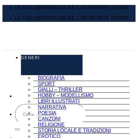
Salta
LA TUA LIBRERIA ONLINE CON INFINITE STORIE
ai
LA TUA LIBRERIA ONLINE CON INFINITE STORIE
contenuti
GENERI
BIOGRAFIA
SPORT
GIALLI – THRILLER
HOBBY – MODELLISMO
LIBRI ILLUSTRATI
Cerca:
NARRATIVA
POESIA
CANZONI
RELIGIONE
STORIA LOCALE E TRADIZIONI
EROTICO