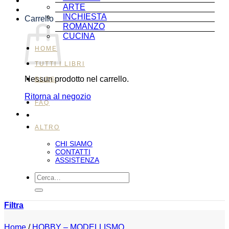
ARTE
INCHIESTA
Carrello
ROMANZO
CUCINA
HOME
TUTTI I LIBRI
Nessun prodotto nel carrello.
BLOG
Ritorna al negozio
FAQ
ALTRO
CHI SIAMO
CONTATTI
ASSISTENZA
Cerca:
Filtra
Home
/
HOBBY – MODELLISMO