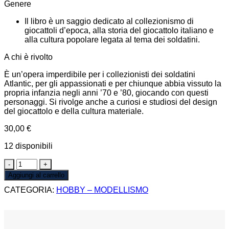
Genere
Il libro è un saggio dedicato al collezionismo di
giocattoli d’epoca, alla storia del giocattolo italiano e
alla cultura popolare legata al tema dei soldatini.
A chi è rivolto
È un’opera imperdibile per i collezionisti dei soldatini
Atlantic, per gli appassionati e per chiunque abbia vissuto la
propria infanzia negli anni ’70 e ’80, giocando con questi
personaggi. Si rivolge anche a curiosi e studiosi del design
del giocattolo e della cultura materiale.
30,00
€
12 disponibili
ATLANTIC
TUTTI
Aggiungi al carrello
GLI
CATEGORIA:
HOBBY – MODELLISMO
ESERCITI
DELLA
SECONDA
GUERRA
MONDIALE