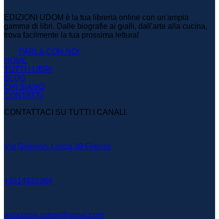
EDIZIONI UDOM è la tua libreria online con un'ampia
gamma di libri. Dalle biografie ai gialli, dall'arte alla cucina,
trova facilmente la tua prossima lettura!
PARLA CON NOI
HOME
TUTTI I LIBRI
BLOG
CHI SIAMO
CONTATTI
CONTATTACI SU TUTTI I CANALI.
Via Giovanni Lanza 39 Firenze
+3514932364
redazione.udom@gmail.com