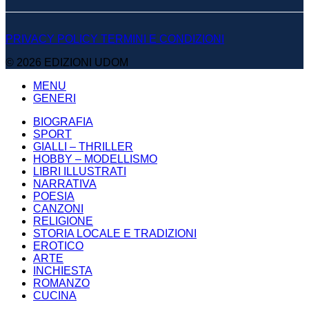
PRIVACY POLICY
TERMINI E CONDIZIONI
© 2026 EDIZIONI UDOM
MENU
GENERI
BIOGRAFIA
SPORT
GIALLI – THRILLER
HOBBY – MODELLISMO
LIBRI ILLUSTRATI
NARRATIVA
POESIA
CANZONI
RELIGIONE
STORIA LOCALE E TRADIZIONI
EROTICO
ARTE
INCHIESTA
ROMANZO
CUCINA