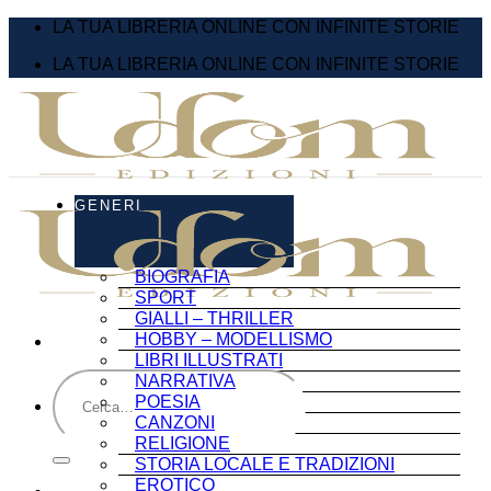
Salta
LA TUA LIBRERIA ONLINE CON INFINITE STORIE
ai
LA TUA LIBRERIA ONLINE CON INFINITE STORIE
contenuti
GENERI
BIOGRAFIA
SPORT
GIALLI – THRILLER
HOBBY – MODELLISMO
LIBRI ILLUSTRATI
Cerca:
NARRATIVA
POESIA
CANZONI
RELIGIONE
STORIA LOCALE E TRADIZIONI
EROTICO